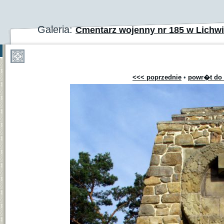
Galeria:
Cmentarz wojenny nr 185 w Lichwi
<<< poprzednie
•
powr�t do 