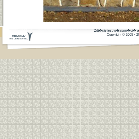
Zdj�cie jest w�asno�ci�
a
Copyright © 2005 - 