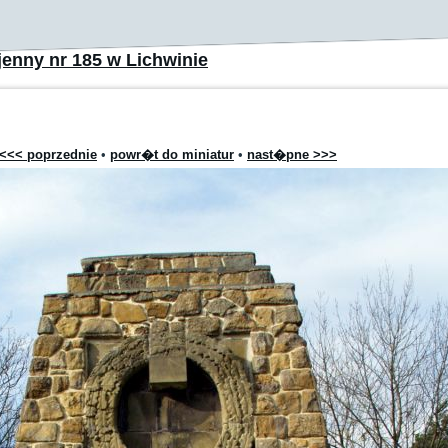
enny nr 185 w Lichwinie
<<< poprzednie
•
powr�t do miniatur
•
nast�pne >>>