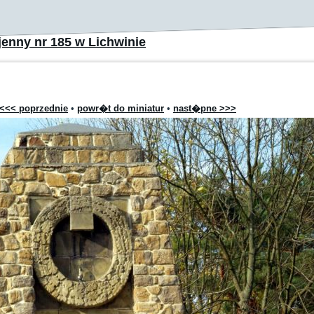
enny nr 185 w Lichwinie
<<< poprzednie
•
powr�t do miniatur
•
nast�pne >>>