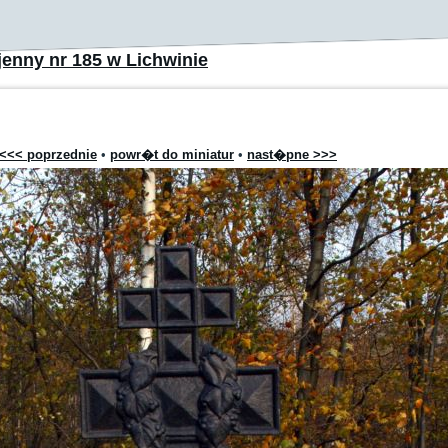
enny nr 185 w Lichwinie
<<< poprzednie
•
powr�t do miniatur
•
nast�pne >>>