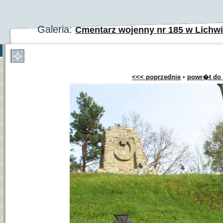
Galeria:
Cmentarz wojenny nr 185 w Lichwi
<<< poprzednie
•
powr�t do 