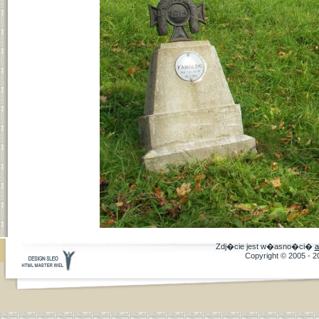
Zdj�cie jest w�asno�ci�
a
Copyright © 2005 - 