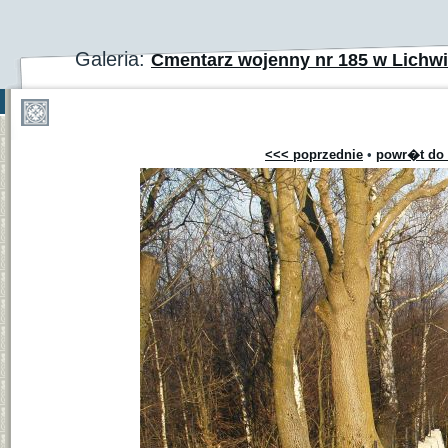
Galeria:
Cmentarz wojenny nr 185 w Lichwi
<<< poprzednie
•
powr�t do 