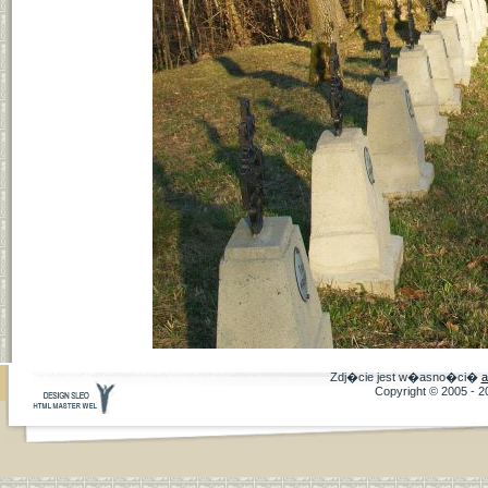
Zdj�cie jest w�asno�ci�
a
Copyright © 2005 - 