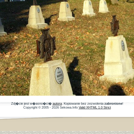
Zdj�cie jest w�asno�ci�
autora
. Kopiowanie bez zezwolenia
zabronione
!
Copyright © 2005 - 2026 Sekowa.Info
Valid XHTML 1.0 Strict