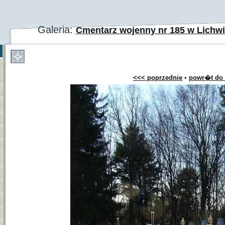
Galeria:
Cmentarz wojenny nr 185 w Lichwi
<<< poprzednie
•
powr�t do 