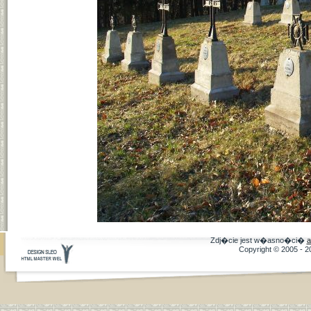
Zdj�cie jest w�asno�ci�
a
Copyright © 2005 - 