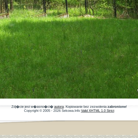
Zdj�cie jest w�asno�ci�
autora
. Kopiowanie bez zezwolenia
zabronione
!
Copyright © 2005 - 2026 Sekowa.Info
Valid XHTML 1.0 Strict