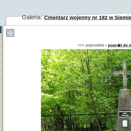
Galeria:
Cmentarz wojenny nr 182 w Siemi
<<< poprzednie
•
powr�t do m