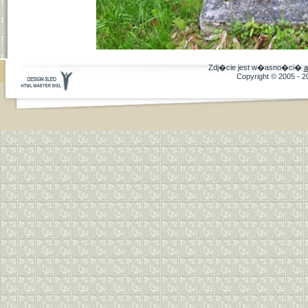
Zdj�cie jest w�asno�ci�
a
Copyright © 2005 - 