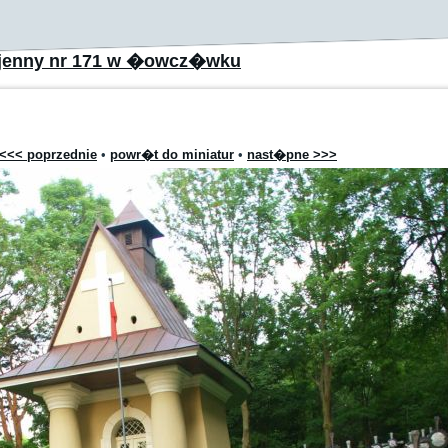
jenny nr 171 w �owcz�wku
<<< poprzednie
•
powr�t do miniatur
•
nast�pne >>>