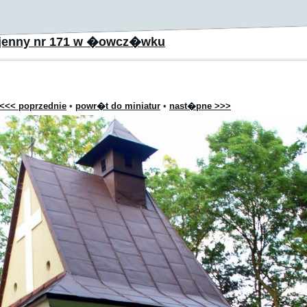
jenny nr 171 w �owcz�wku
<<< poprzednie
•
powr�t do miniatur
•
nast�pne >>>