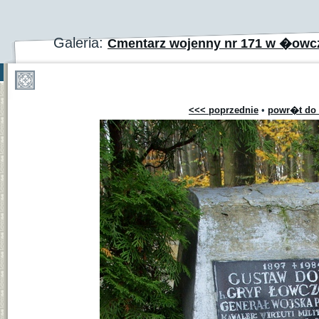
Galeria:
Cmentarz wojenny nr 171 w �ow
<<< poprzednie
•
powr�t do 