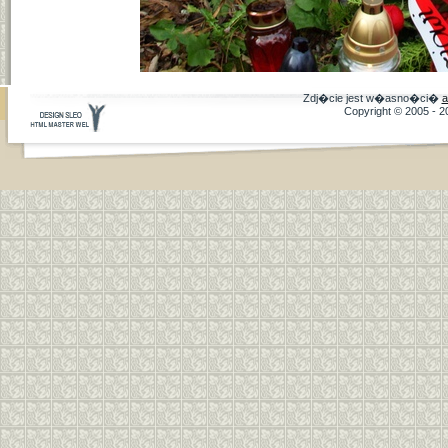
Zdj�cie jest w�asno�ci�
a
Copyright © 2005 - 