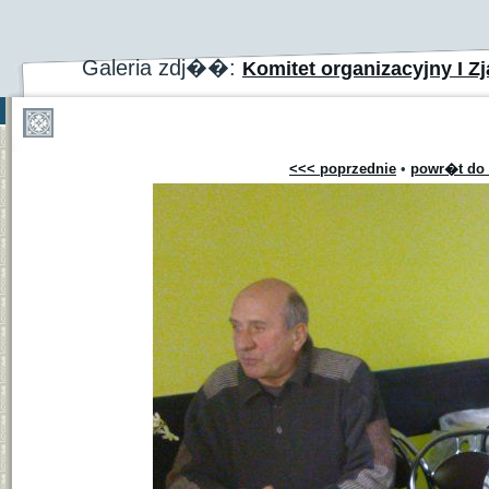
Galeria zdj��:
Komitet organizacyjny I Zj
<<< poprzednie
•
powr�t do 