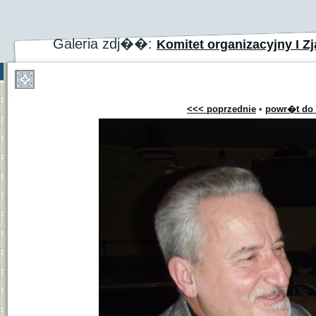
Galeria zdj��:
Komitet organizacyjny I Zj
<<< poprzednie
•
powr�t do 