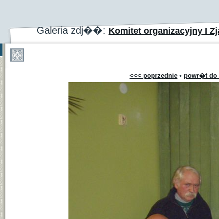
Galeria zdj��:
Komitet organizacyjny I Zj
<<< poprzednie
•
powr�t do 