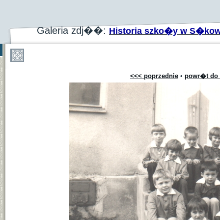
Galeria zdj��:
Historia szko�y w S�kow
<<< poprzednie
•
powr�t do 