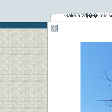
Galeria zdj�� miej