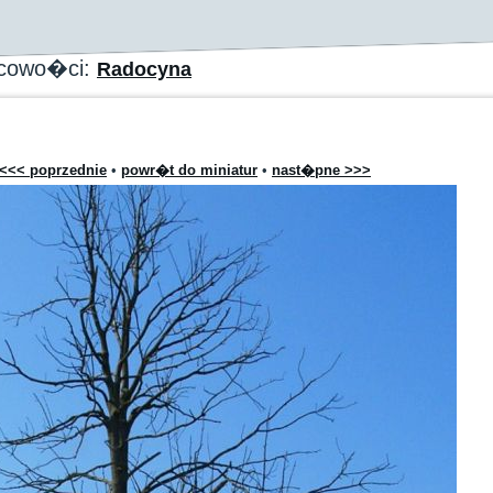
scowo�ci:
Radocyna
<<< poprzednie
•
powr�t do miniatur
•
nast�pne >>>