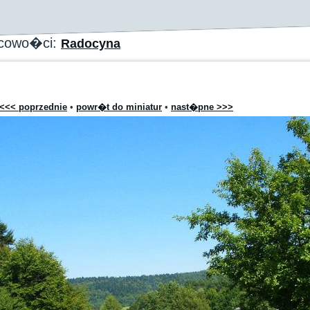
scowo�ci:
Radocyna
<<< poprzednie
•
powr�t do miniatur
•
nast�pne >>>