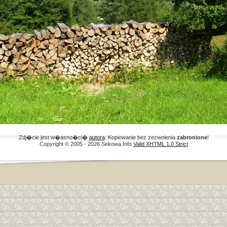
Zdj�cie jest w�asno�ci�
autora
. Kopiowanie bez zezwolenia
zabronione
!
Copyright © 2005 - 2026 Sekowa.Info
Valid XHTML 1.0 Strict