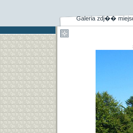
Galeria zdj�� miej