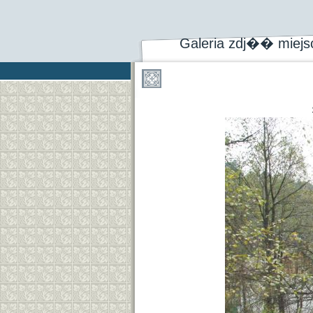
Galeria zdj�� miej