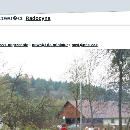
scowo�ci:
Radocyna
<<< poprzednie
•
powr�t do miniatur
•
nast�pne >>>