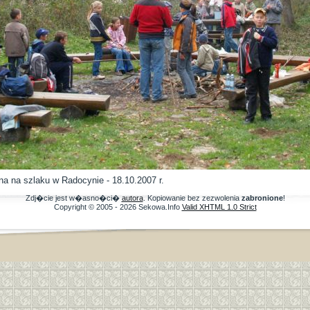
a na szlaku w Radocynie - 18.10.2007 r.
Zdj�cie jest w�asno�ci�
autora
. Kopiowanie bez zezwolenia
zabronione
!
Copyright © 2005 - 2026 Sekowa.Info
Valid XHTML 1.0 Strict