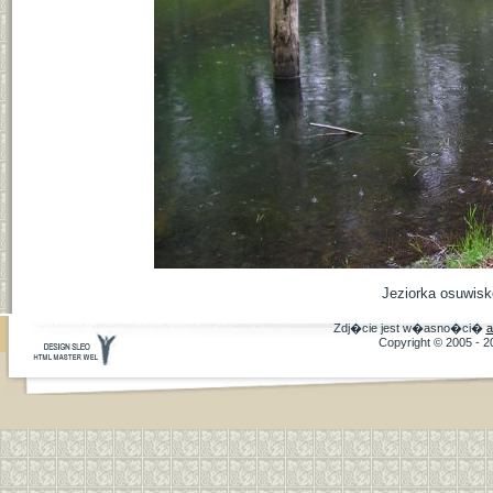
Jeziorka osuwis
Zdj�cie jest w�asno�ci�
a
Copyright © 2005 - 