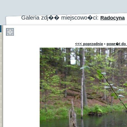
Galeria zdj�� miejscowo�ci:
Radocyna
<<< poprzednie
•
powr�t do 