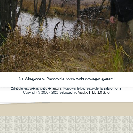
Na Wis�oce w Radocynie bobry wybudowa�y �eremi
Zdj�cie jest w�asno�ci�
autora
. Kopiowanie bez zezwolenia
zabronione
!
Copyright © 2005 - 2026 Sekowa.Info
Valid XHTML 1.0 Strict