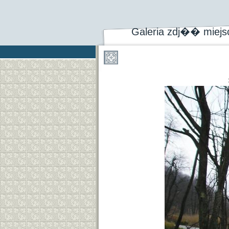
Galeria zdj�� miej