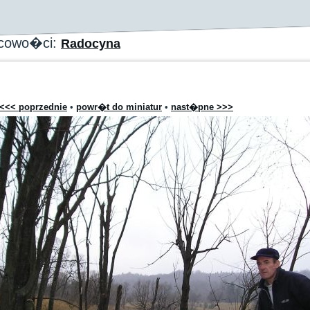
scowo�ci:
Radocyna
<<< poprzednie
•
powr�t do miniatur
•
nast�pne >>>