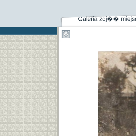
Galeria zdj�� miej