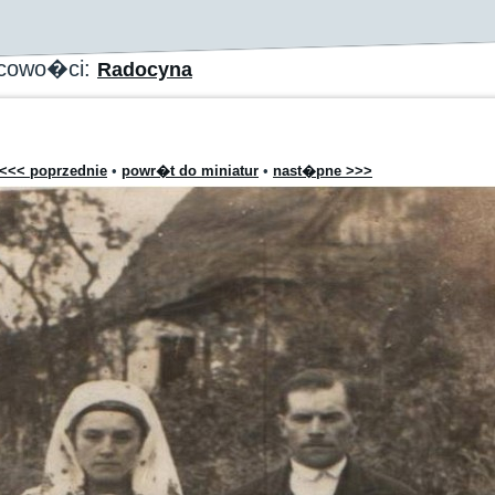
scowo�ci:
Radocyna
<<< poprzednie
•
powr�t do miniatur
•
nast�pne >>>