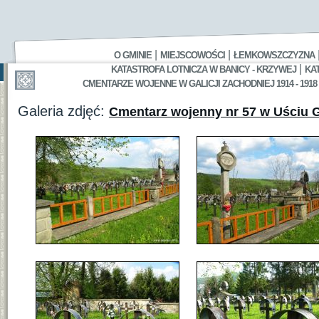
|
|
O GMINIE
MIEJSCOWOŚCI
ŁEMKOWSZCZYZNA
|
KATASTROFA LOTNICZA W BANICY - KRZYWEJ
KA
CMENTARZE WOJENNE W GALICJI ZACHODNIEJ 1914 - 1918
Galeria zdjęć:
Cmentarz wojenny nr 57 w Uściu G