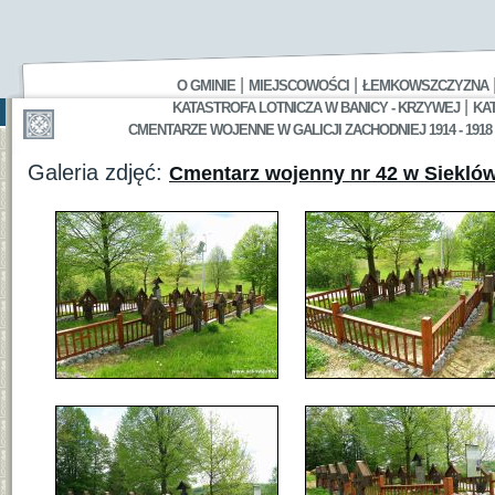
|
|
O GMINIE
MIEJSCOWOŚCI
ŁEMKOWSZCZYZNA
|
KATASTROFA LOTNICZA W BANICY - KRZYWEJ
KA
CMENTARZE WOJENNE W GALICJI ZACHODNIEJ 1914 - 1918
Galeria zdjęć:
Cmentarz wojenny nr 42 w Siekló