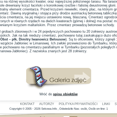
ku na różnej wysokości kwater, oraz najwyższej położonego tarasu. Na tara
ole drewniany krzyż łaciński o koronkowej rzeźbie i falistej dwustronnej glori
tralny element cmentarza. Przed krzyżem niewielki, równy plac, na którym 
ntarz. Dawną oryginalną i stojąca przy drodze austriacką betonową tabliczk
ścia cmentarza, na jej miejscu ustawiono nową, blaszaną. Cmentarz ogrodzo
żonych w równych rzędach na dwóch kwaterach (górnej i dolnej) ma postać 
wnianym krzyżem maltańskim. Przez cmentarz prowadzą betonowe schody.
 grobach zbiorowych i w 24 pojedynczych pochowano tu 20 żołnierzy austrowę
yjskich. Jak na tak nieduży cmentarz, pochowano tutaj zaskakująco dużo of
 Obst – płk. Dimitry Iwanowicz Belousow
). Są to oficerowie, którzy zginęl
o wzgórze Jabłoniec w Limanowej. Ich zwłoki przewieziono do Tymbarku, któ
ście pochowano na cmentarzu parafialnym w Tymbarku (pozostałych poległych
manowa-Jabłoniec). Z nazwiska znanych jest 28 żołnierzy.
Wróć do
spisu obiektów
KONTAKT
AUTORZY
POLITYKA PRYWATNOŚCI
LINKI
S
Copyright © 2005 - 2026 Sekowa.Info , Odwiedziło Nas:
osób, Osób on-line: 1