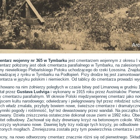
ntarz wojenny nr 365 w Tymbarku
jest cmentarzem wojennym z okresu I w
ntarz położony jest obok cmentarza parafialnego w Tymbarku, na zalesion
iny niewielkiego Plebańskiego Potoku uchodzącego do rzeki Łososina. Znajduj
wadzącej z rynku w Tymbarku na Podłopień. Przy drodze tej jest zamontowan
ntarza w języku polskim i niemieckim. Od tablicy do cmentarza prowadzi w
howano na nim żołnierzy poległych w czasie bitwy pod Limanową w grudniu 
tał przez
Gustava Ludviga
i wykonany w 1915 roku przez Austriaków. Pierwo
y cmentarzu parafialnym. W okresie Polski międzywojennej cmentarz jako no
jscem kultu narodowego; odwiedzany i pielęgnowany był przez młodzież szko
h władz zmalała, przybyły bowiem nowe, świeższe cmentarze i dramatyczne 
ynniki pogody i roślinność, był też dewastowany przez wandali. Na początku
stowany. Dzieła zniszczenia ostatecznie dokonał osuw ziemi w 1992 roku. O
tet odbudowy. Zachował się duży drewniany krzyż na betonowym cokole. Wz
krzyży wykonano nowe. Dawniej były trzy rodzaje tych krzyży, po odbudowie
zonych mogiłach. Zmniejszona została przy tym powierzchnia cmentarza i zmi
cny, na nowo odtworzony cmentarz znacznie różni się od pierwotnego. Skła