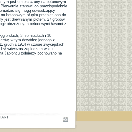
sie tym jest umieszczony na betonowym
i. Pierwotnie stanowił on prawdopodobnie
gromadzić się mogą odwiedzający
ę na betonowym słupku przeniesiono do
ny jest drewnianym płotem. 27 grobów
mogił obrzeżonych betonowymi ławami z
gierskich, 3 niemieckich i 10
icerów, w tym dowódcę jednego z
i 11 grudnia 1914 w czasie zwycięskich
ry był wówczas zapleczem wojsk
 na Jabłońcu żołnierzy pochowano na
TART