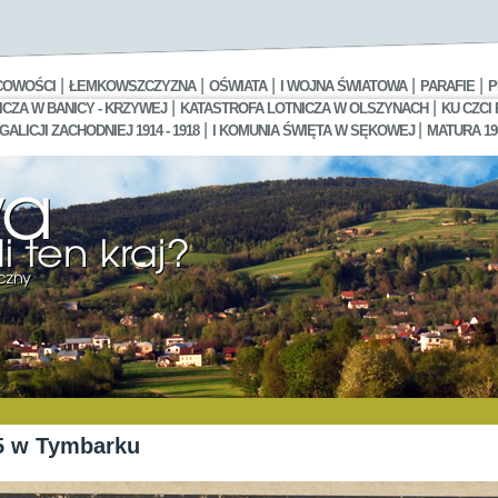
|
|
|
|
|
COWOŚCI
ŁEMKOWSZCZYZNA
OŚWIATA
I WOJNA ŚWIATOWA
PARAFIE
P
|
|
CZA W BANICY - KRZYWEJ
KATASTROFA LOTNICZA W OLSZYNACH
KU CZCI
|
|
LICJI ZACHODNIEJ 1914 - 1918
I KOMUNIA ŚWIĘTA W SĘKOWEJ
MATURA 19
5 w Tymbarku