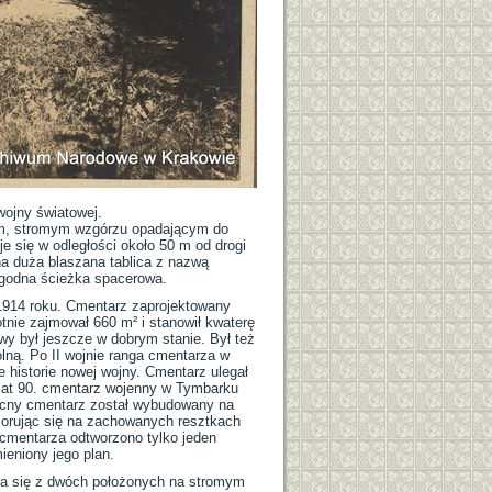
ojny światowej.
ym, stromym wzgórzu opadającym do
e się w odległości około 50 m od drogi
a duża blaszana tablica z nazwą
ygodna ścieżka spacerowa.
1914 roku. Cmentarz zaprojektowany
tnie zajmował 660 m² i stanowił kwaterę
wy był jeszcze w dobrym stanie. Był też
lną. Po II wojnie ranga cmentarza w
historie nowej wojny. Cmentarz ulegał
 lat 90. cmentarz wojenny w Tymbarku
becny cmentarz został wybudowany na
orując się na zachowanych resztkach
 cmentarza odtworzono tylko jeden
eniony jego plan.
da się z dwóch położonych na stromym