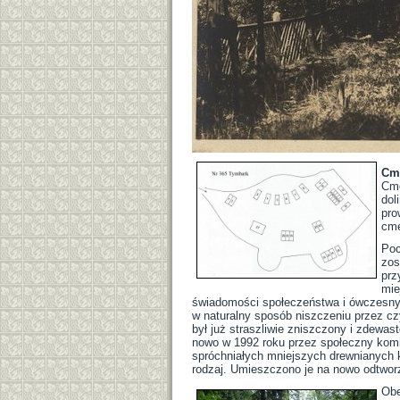
Cme
Cme
dol
pro
cme
Poc
zos
prz
mie
świadomości społeczeństwa i ówczesnyc
w naturalny sposób niszczeniu przez cz
był już straszliwie zniszczony i zdewa
nowo w 1992 roku przez społeczny komi
spróchniałych mniejszych drewnianych 
rodzaj. Umieszczono je na nowo odtwor
Obe