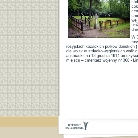
sto
cok
cen
cme
wej
uło
dre
W 3
ros
rosyjskich kozackich pułków dońskich
(
dla wojsk austriacko-węgierskich walk 
austriackich i 13 grudnia 1914 uroczy
miejscu – cmentarz wojenny nr 368 - Li