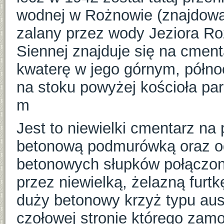
wodnej w Rożnowie (znajdował 
zalany przez wody Jeziora R
Siennej znajduje się na cment
kwaterę w jego górnym, półno
na stoku powyżej kościoła par
m
Jest to niewielki cmentarz na 
betonową podmurówką oraz o
betonowych słupków połączon
przez niewielką, żelazną furt
duży betonowy krzyż typu aus
czołowej stronie którego zam