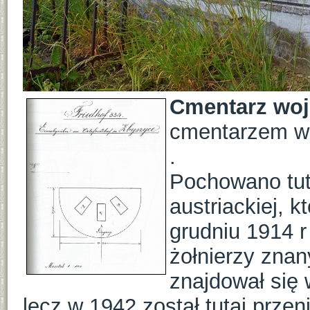
Cmentarz woj
cmentarzem wo
.
Pochowano tuta
austriackiej, k
grudniu 1914 r
żołnierzy znan
znajdował się 
lecz w 1942 został tutaj prze