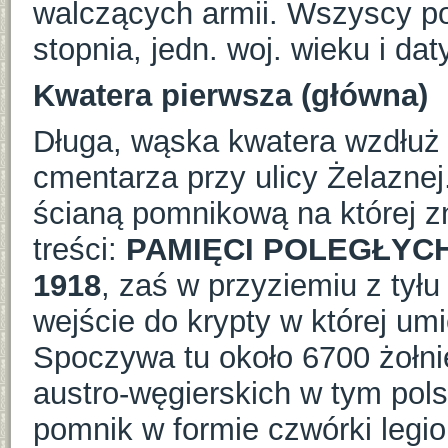
walczących armii. Wszyscy pol
stopnia, jedn. woj. wieku i dat
Kwatera pierwsza (główna)
Długa, wąska kwatera wzdłuż
cmentarza przy ulicy Żelaznej
ścianą pomnikową na której zn
treści:
PAMIĘCI POLEGŁYCH
1918
, zaś w przyziemiu z tyłu
wejście do krypty w której um
Spoczywa tu około 6700 żołnie
austro-węgierskich w tym polsc
pomnik w formie czwórki legio