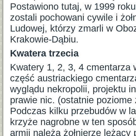
Postawiono tutaj, w 1999 rok
zostali pochowani cywile i żoł
Ludowej, którzy zmarli w Oboz
Krakowie-Dąbiu.
Kwatera trzecia
Kwatery 1, 2, 3, 4 cmentarza 
część austriackiego cmentarz
wyglądu nekropolii, projektu i
prawie nic. (ostatnie poziome z
Podczas kilku przebudów w la
krzyże nagrobne w ten sposób
armii należą żołnierze leżąc