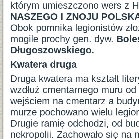
którym umieszczono wers z H
NASZEGO I ZNOJU POLSKA
Obok pomnika legionistów zło
mogile prochy gen. dyw.
Bole
Długoszowskiego.
Kwatera druga
Druga kwatera ma kształt liter
wzdłuż cmentarnego muru od s
wejściem na cmentarz a budyn
murze pochowano wielu legion
Drugie ramię odchodzi, od bud
nekropolii. Zachowało się na 