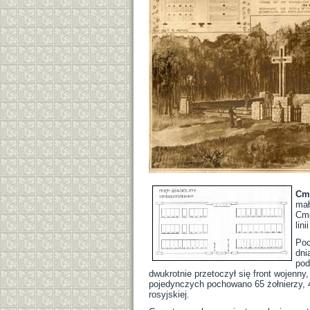
Cme
mał
Cme
lin
Poc
dni
pod
dwukrotnie przetoczył się front wojenny
pojedynczych pochowano 65 żołnierzy, 46
rosyjskiej.