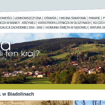
|
|
|
|
|
COWOŚCI
ŁEMKOWSZCZYZNA
OŚWIATA
I WOJNA ŚWIATOWA
PARAFIE
P
|
|
CZA W BANICY - KRZYWEJ
KATASTROFA LOTNICZA W OLSZYNACH
KU CZCI
|
|
LICJI ZACHODNIEJ 1914 - 1918
I KOMUNIA ŚWIĘTA W SĘKOWEJ
MATURA 19
1 w Biadolinach