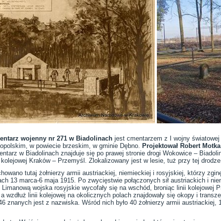
ntarz wojenny nr 271 w Biadolinach
jest cmentarzem z I wojny światowej
opolskim, w powiecie brzeskim, w gminie Dębno.
Projektował Robert Motka
ntarz w Biadolinach znajduje się po prawej stronie drogi Wokowice – Biadolin
ii kolejowej Kraków – Przemyśl. Zlokalizowany jest w lesie, tuż przy tej drodz
howano tutaj żołnierzy armii austriackiej, niemieckiej i rosyjskiej, którzy zg
ach 13 marca-6 maja 1915. Po zwycięstwie połączonych sił austriackich i nie
 Limanową wojska rosyjskie wycofały się na wschód, broniąc linii kolejowej 
, a wzdłuż linii kolejowej na okolicznych polach znajdowały się okopy i tran
 znanych jest z nazwiska. Wśród nich było 40 żołnierzy armii austriackiej, 10