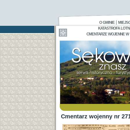
|
O GMINIE
MIEJS
KATASTROFA LOTNI
CMENTARZE WOJENNE W GA
Cmentarz wojenny nr 27