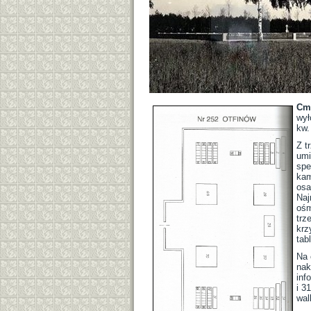
Cme
wył
kw.
Z t
umi
spe
kam
osa
Naj
ośm
trz
krz
tab
Na 
nak
inf
i 3
wal