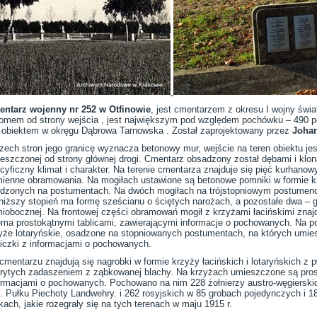
ntarz wojenny nr 252 w Otfinowie
, jest cmentarzem z okresu I wojny świa
omem od strony wejścia , jest największym pod względem pochówku – 490 p
 obiektem w okręgu Dąbrowa Tarnowska . Został zaprojektowany przez
Johan
rzech stron jego granicę wyznacza betonowy mur, wejście na teren obiektu jes
eszczonej od strony głównej drogi. Cmentarz obsadzony został dębami i klo
cyficzny klimat i charakter. Na terenie cmentarza znajduje się pięć kurhano
ienne obramowania. Na mogiłach ustawione są betonowe pomniki w formie kr
dzonych na postumentach. Na dwóch mogiłach na trójstopniowym postumenci
niższy stopień ma formę sześcianu o ściętych narożach, a pozostałe dwa – g
iobocznej. Na frontowej części obramowań mogił z krzyżami łacińskimi znajd
ema prostokątnymi tablicami, zawierającymi informacje o pochowanych. Na po
yże lotaryńskie, osadzone na stopniowanych postumentach, na których umi
liczki z informacjami o pochowanych.
cmentarzu znajdują się nagrobki w formie krzyży łacińskich i lotaryńskich z 
rytych zadaszeniem z ząbkowanej blachy. Na krzyżach umieszczone są prost
ormacjami o pochowanych. Pochowano na nim 228 żołnierzy austro-węgierskic
1. Pułku Piechoty Landwehry. i 262 rosyjskich w 85 grobach pojedynczych i 
kach, jakie rozegrały się na tych terenach w maju 1915 r.