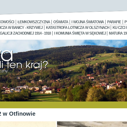
|
|
|
|
|
COWOŚCI
ŁEMKOWSZCZYZNA
OŚWIATA
I WOJNA ŚWIATOWA
PARAFIE
P
|
|
CZA W BANICY - KRZYWEJ
KATASTROFA LOTNICZA W OLSZYNACH
KU CZCI
|
|
LICJI ZACHODNIEJ 1914 - 1918
I KOMUNIA ŚWIĘTA W SĘKOWEJ
MATURA 19
2 w Otfinowie