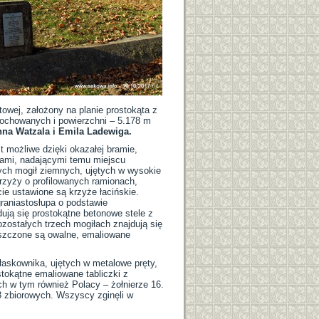
towej, założony na planie prostokąta z
ochowanych i powierzchni – 5.178 m
na Watzala i Emila Ladewiga.
t możliwe dzięki okazałej bramie,
nami, nadającymi temu miejscu
wych mogił ziemnych, ujętych w wysokie
zyży o profilowanych ramionach,
e ustawione są krzyże łacińskie.
raniastosłupa o podstawie
ują się prostokątne betonowe stele z
zostałych trzech mogiłach znajdują się
eszczone są owalne, emaliowane
płaskownika, ujętych w metalowe pręty,
okątne emaliowane tabliczki z
h w tym również Polacy – żołnierze 16.
18 zbiorowych. Wszyscy zginęli w