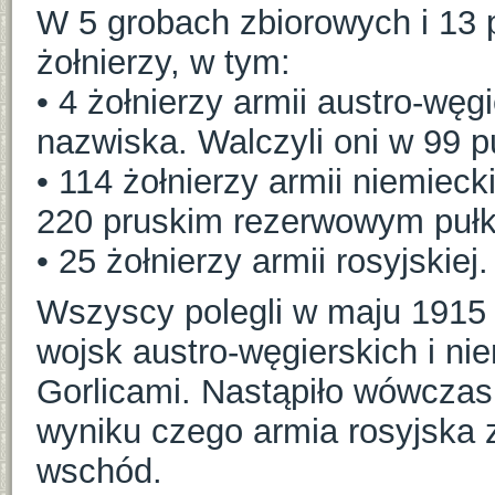
W 5 grobach zbiorowych i 13
żołnierzy, w tym:
• 4 żołnierzy armii austro-węg
nazwiska. Walczyli oni w 99 p
• 114 żołnierzy armii niemieck
220 pruskim rezerwowym pułku
• 25 żołnierzy armii rosyjskiej
Wszyscy polegli w maju 1915
wojsk austro-węgierskich i ni
Gorlicami. Nastąpiło wówczas 
wyniku czego armia rosyjska 
wschód.