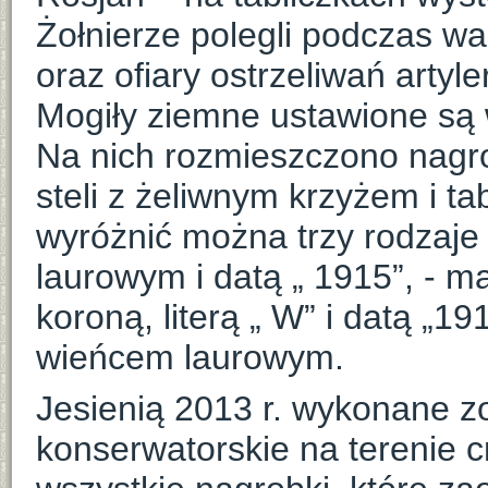
Żołnierze polegli podczas wa
oraz ofiary ostrzeliwań artyle
Mogiły ziemne ustawione są 
Na nich rozmieszczono nagro
steli z żeliwnym krzyżem i ta
wyróżnić można trzy rodzaje 
laurowym i datą „ 1915”, - 
koroną, literą „ W” i datą „1
wieńcem laurowym.
Jesienią 2013 r. wykonane z
konserwatorskie na terenie 