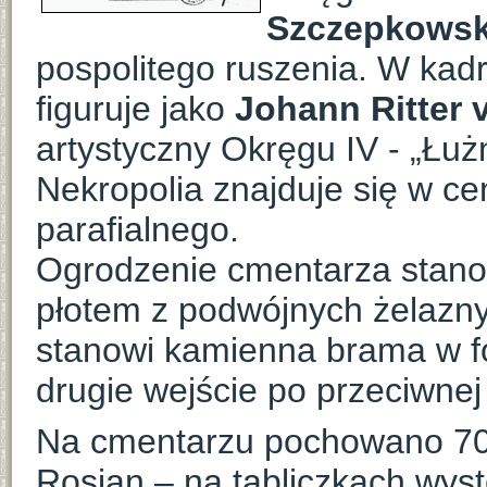
Szczepkowsk
pospolitego ruszenia. W ka
figuruje jako
Johann Ritter
artystyczny Okręgu IV - „Łuż
Nekropolia znajduje się w c
parafialnego.
Ogrodzenie cmentarza stano
płotem z podwójnych żelazny
stanowi kamienna brama w for
drugie wejście po przeciwnej
Na cmentarzu pochowano 70
Rosjan – na tabliczkach wyst