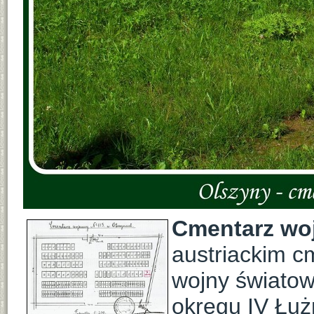
Cmentarz woj
austriackim c
wojny światow
okręgu IV Łuż