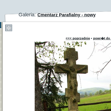
Galeria:
Cmentarz Parafialny - nowy
<<< poprzednie
•
powr�t do 