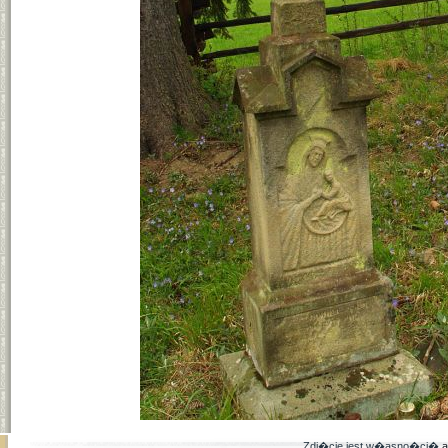
Zdj�cie jest w�asno�ci�
a