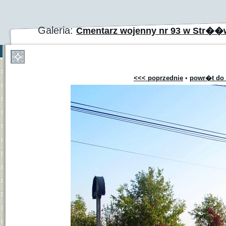
Galeria:
Cmentarz wojenny nr 93 w Str��
<<< poprzednie
•
powr�t do 