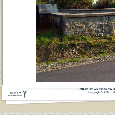
Zdj�cie jest w�asno�ci�
a
Copyright © 2005 - 