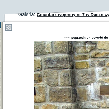
Galeria:
Cmentarz wojenny nr 7 w Desznic
<<< poprzednie
•
powr�t do 