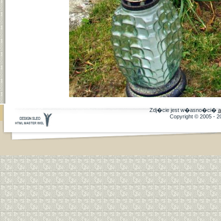
Zdj�cie jest w�asno�ci�
a
Copyright © 2005 - 