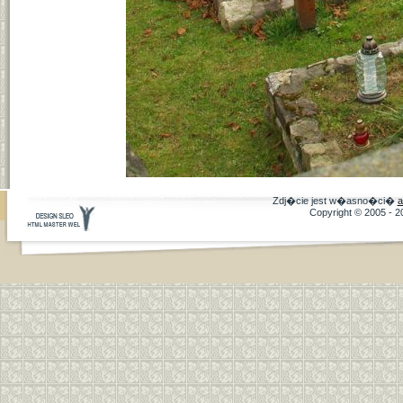
Zdj�cie jest w�asno�ci�
a
Copyright © 2005 - 