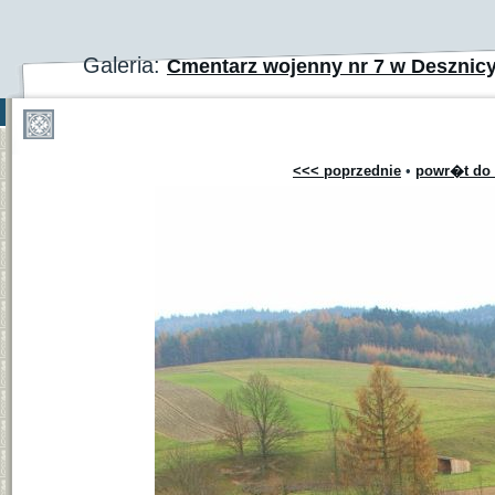
Galeria:
Cmentarz wojenny nr 7 w Desznic
<<< poprzednie
•
powr�t do 