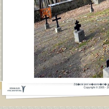
Zdj�cie jest w�asno�ci�
a
Copyright © 2005 - 