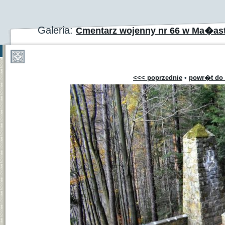
Galeria:
Cmentarz wojenny nr 66 w Ma�as
<<< poprzednie
•
powr�t do 