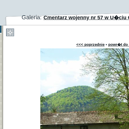
Galeria:
Cmentarz wojenny nr 57 w U�ciu 
<<< poprzednie
•
powr�t do 