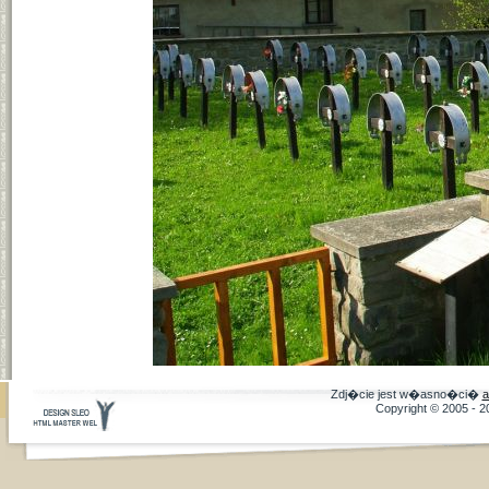
Zdj�cie jest w�asno�ci�
a
Copyright © 2005 - 