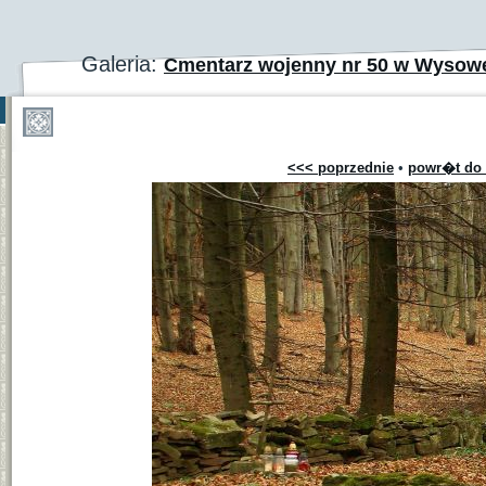
Galeria:
Cmentarz wojenny nr 50 w Wysow
<<< poprzednie
•
powr�t do 