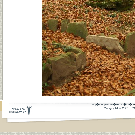
Zdj�cie jest w�asno�ci�
a
Copyright © 2005 - 