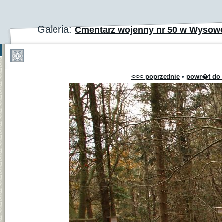
Galeria:
Cmentarz wojenny nr 50 w Wysow
<<< poprzednie
•
powr�t do 