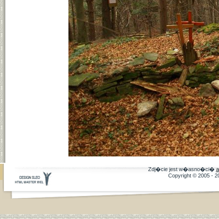
Zdj�cie jest w�asno�ci�
a
Copyright © 2005 - 