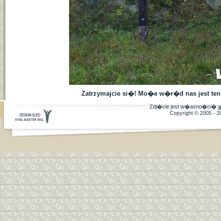
Zatrzymajcie si�! Mo�e w�r�d nas jest ten
Zdj�cie jest w�asno�ci�
a
Copyright © 2005 - 