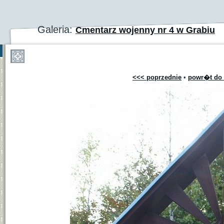
Galeria:
Cmentarz wojenny nr 4 w Grabiu
<<< poprzednie
•
powr�t do 