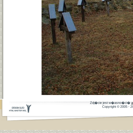
Zdj�cie jest w�asno�ci�
a
Copyright © 2005 - 