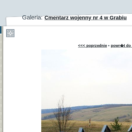
Galeria:
Cmentarz wojenny nr 4 w Grabiu
<<< poprzednie
•
powr�t do 