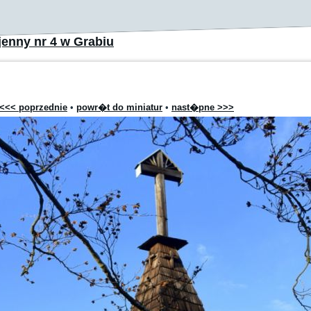
enny nr 4 w Grabiu
<<< poprzednie
•
powr�t do miniatur
•
nast�pne >>>