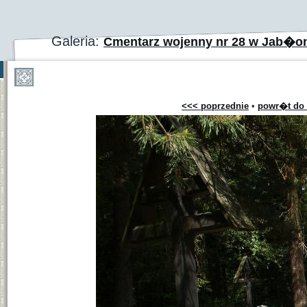
Galeria:
Cmentarz wojenny nr 28 w Jab�o
<<< poprzednie
•
powr�t do 