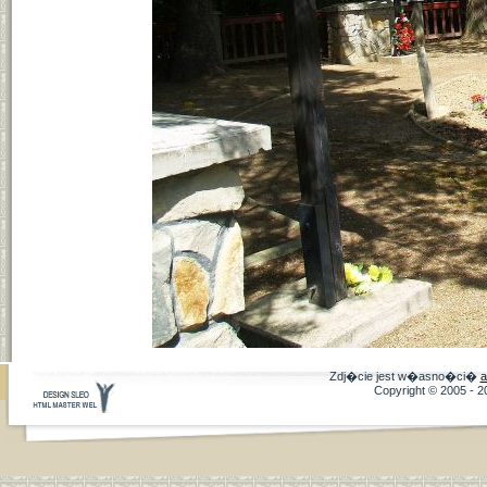
Zdj�cie jest w�asno�ci�
a
Copyright © 2005 - 