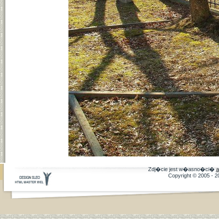
Zdj�cie jest w�asno�ci�
a
Copyright © 2005 - 