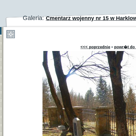
Galeria:
Cmentarz wojenny nr 15 w Harklo
<<< poprzednie
•
powr�t do 