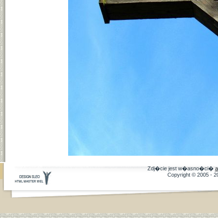
Zdj�cie jest w�asno�ci�
a
Copyright © 2005 - 