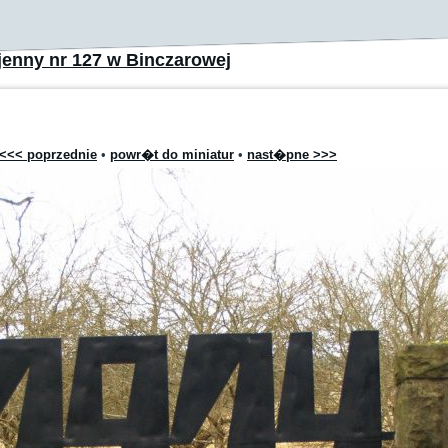
enny nr 127 w Binczarowej
<<< poprzednie
•
powr�t do miniatur
•
nast�pne >>>