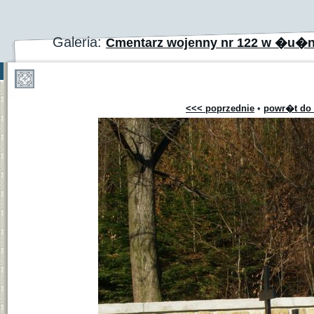
Galeria:
Cmentarz wojenny nr 122 w �u�n
<<< poprzednie
•
powr�t do 