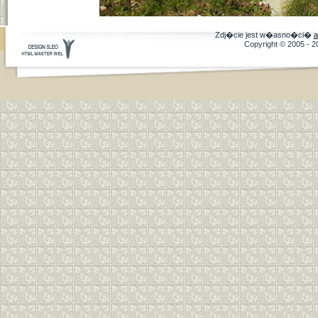
Zdj�cie jest w�asno�ci�
a
Copyright © 2005 - 