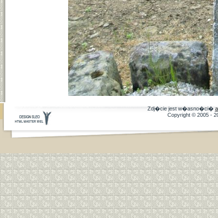
Zdj�cie jest w�asno�ci�
a
Copyright © 2005 - 