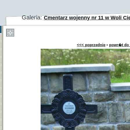
Galeria:
Cmentarz wojenny nr 11 w Woli Ci
<<< poprzednie
•
powr�t do 