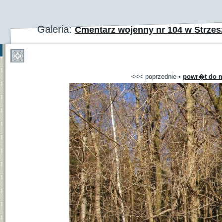
Galeria:
Cmentarz wojenny nr 104 w Strzesz
<<< poprzednie
•
powr�t do m